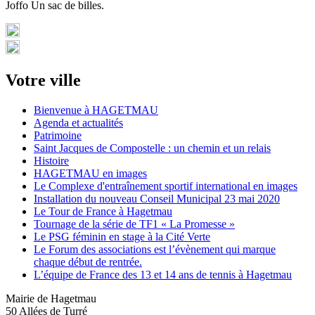
Joffo Un sac de billes.
Votre ville
Bienvenue à HAGETMAU
Agenda et actualités
Patrimoine
Saint Jacques de Compostelle : un chemin et un relais
Histoire
HAGETMAU en images
Le Complexe d'entraînement sportif international en images
Installation du nouveau Conseil Municipal 23 mai 2020
Le Tour de France à Hagetmau
Tournage de la série de TF1 « La Promesse »
Le PSG féminin en stage à la Cité Verte
Le Forum des associations est l’évènement qui marque
chaque début de rentrée.
L’équipe de France des 13 et 14 ans de tennis à Hagetmau
Mairie de Hagetmau
50 Allées de Turré