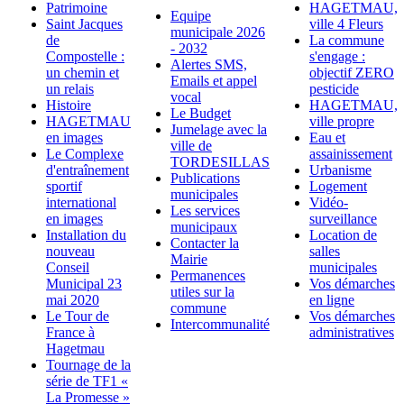
Patrimoine
HAGETMAU,
Equipe
Saint Jacques
ville 4 Fleurs
municipale 2026
de
La commune
- 2032
Compostelle :
s'engage :
Alertes SMS,
un chemin et
objectif ZERO
Emails et appel
un relais
pesticide
vocal
Histoire
HAGETMAU,
Le Budget
HAGETMAU
ville propre
Jumelage avec la
en images
Eau et
ville de
Le Complexe
assainissement
TORDESILLAS
d'entraînement
Urbanisme
Publications
sportif
Logement
municipales
international
Vidéo-
Les services
en images
surveillance
municipaux
Installation du
Location de
Contacter la
nouveau
salles
Mairie
Conseil
municipales
Permanences
Municipal 23
Vos démarches
utiles sur la
mai 2020
en ligne
commune
Le Tour de
Vos démarches
Intercommunalité
France à
administratives
Hagetmau
Tournage de la
série de TF1 «
La Promesse »