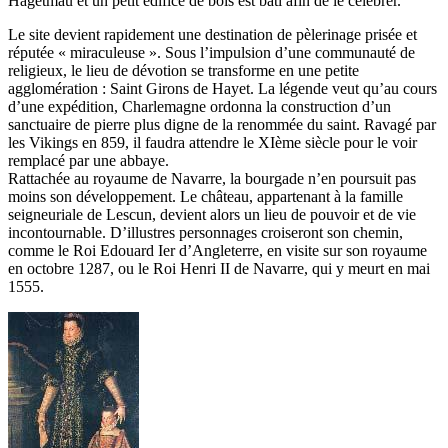
Hagetmau et un petit édifice de bois est bâti afin de le célébrer.
Le site devient rapidement une destination de pèlerinage prisée et
réputée « miraculeuse ». Sous l’impulsion d’une communauté de
religieux, le lieu de dévotion se transforme en une petite
agglomération : Saint Girons de Hayet. La légende veut qu’au cours
d’une expédition, Charlemagne ordonna la construction d’un
sanctuaire de pierre plus digne de la renommée du saint. Ravagé par
les Vikings en 859, il faudra attendre le XIème siècle pour le voir
remplacé par une abbaye.
Rattachée au royaume de Navarre, la bourgade n’en poursuit pas
moins son développement. Le château, appartenant à la famille
seigneuriale de Lescun, devient alors un lieu de pouvoir et de vie
incontournable. D’illustres personnages croiseront son chemin,
comme le Roi Edouard Ier d’Angleterre, en visite sur son royaume
en octobre 1287, ou le Roi Henri II de Navarre, qui y meurt en mai
1555.