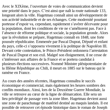
Avec le XIXème, l’ouverture de voies de communication devient
une priorité dans le pays. C’est ainsi que naît la route nationale 133,
longeant alors la ville. Hagetmau connaît ainsi un développement de
son activité industrielle et de ses échanges. Cette modernité pourtant
porteuse d’espoir va, cependant, rapidement s’avérer décevante pour
la population, dont les conditions de vie ne s’améliorent pas. Face à
l’absence de réforme politique et sociale, la population gronde. Alors
que la révolution se prépare, Hagetmau connaît en 1848, une forte
poussée républicaine. Emmenée par Pascal Duprat, Député et enfant
du pays, celle-ci s’opposera vivement à la politique de Napoléon III.
Devant cette contestation, le Prince-Président ordonnera l’arrestation
de Pascal Duprat et son exil. Malgré son éloignement, il ne cesse de
s’intéresser aux affaires de la France et se portera candidat à
plusieurs élections successives. Nommé Ministre plénipotentiaire de
la IIIème République au Chili, il meurt en 1885 sur le bateau qui le
ramène en France.
Au cours des années récentes, Hagetmau connaîtra le succès
économique et commercial, mais également les heures sombres des
conflits mondiaux. Ainsi, lors de la Deuxième Guerre Mondiale, la
ville se retrouve au cœur de la ligne de démarcation. Elle sera un
lieu privilégié de passage vers la zone libre. Hagetmau devient aussi
une zone de parachutage de matériel destiné au maquis landais. Il est
possible de retrouver cet épisode historique dans le roman de Joseph