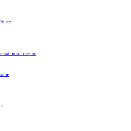
Prince
écoration sur mesure
airie
 »