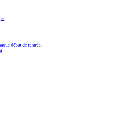
ges
aque début de rentrée.
au