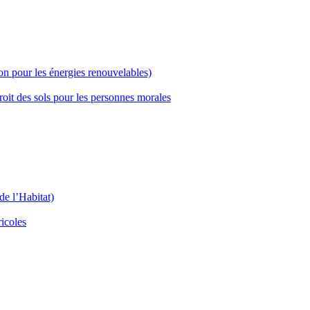
n pour les énergies renouvelables)
oit des sols pour les personnes morales
e l’Habitat)
ricoles